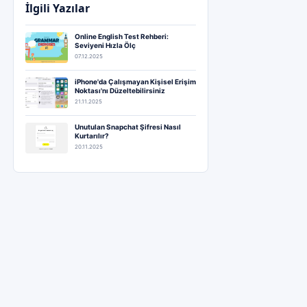
İlgili Yazılar
Online English Test Rehberi:
Seviyeni Hızla Ölç
07.12.2025
iPhone'da Çalışmayan Kişisel Erişim
Noktası'nı Düzeltebilirsiniz
21.11.2025
Unutulan Snapchat Şifresi Nasıl
Kurtarılır?
20.11.2025