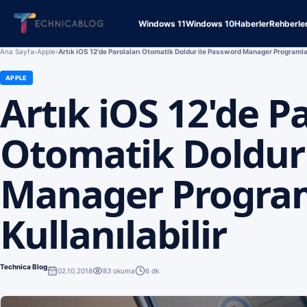
Windows 11
Windows 10
Haberler
Rehberle
Ana Sayfa
›
Apple
›
Artık iOS 12'de Parolaları Otomatik Doldur ile Password Manager Programları
APPLE
Artık iOS 12'de Pa
Otomatik Doldur 
Manager Program
Kullanılabilir
Technica Blog
02.10.2018
83
okuma
6 dk