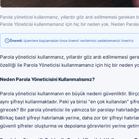
Parola yöneticisi kullanmanız, yıllardır göz ardı edilmemesi gereken bir
Parola Yöneticisi kullanmamanız için hiç bir neden yok. Neden Parola
Önemli:
İşlemlere başlamadan önce önemli verilerinizi yedeklemenizi öneririz.
Parola yöneticisi kullanmanız, yıllardır göz ardı edilmemesi gere
özelliği ile Parola Yöneticisi kullanmamanız için hiç bir neden y
Neden Parola Yöneticisini Kullanmalısınız?
Parola yöneticisi kullanmanın en büyük nedeni güvenliktir. Birço
aynı şifreyi kullanmaktadır. Peki ya birisi “en çok kullanılan” şi
girecek? Bir parola yöneticisi ile yalnızca bir parolayı hatırladı
Birkaç basit şifreyi hatırlamak yerine, daha zor bir şifreyi hatı
güvenli şifreler oluşturma ve depolama görevlerini yerine getirm