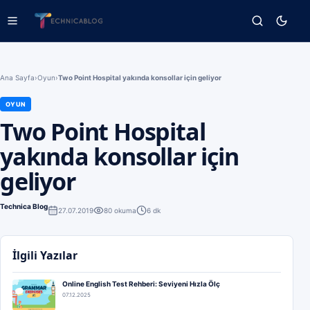
Ana Sayfa
›
Oyun
›
Two Point Hospital yakında konsollar için geliyor
OYUN
Two Point Hospital
yakında konsollar için
geliyor
Technica Blog
27.07.2019
80
okuma
6 dk
İlgili Yazılar
Online English Test Rehberi: Seviyeni Hızla Ölç
07.12.2025