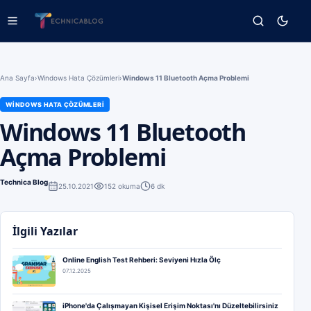
Ana Sayfa
›
Windows Hata Çözümleri
›
Windows 11 Bluetooth Açma Problemi
WINDOWS HATA ÇÖZÜMLERI
Windows 11 Bluetooth
Açma Problemi
Technica Blog
25.10.2021
152
okuma
6 dk
İlgili Yazılar
Online English Test Rehberi: Seviyeni Hızla Ölç
07.12.2025
iPhone'da Çalışmayan Kişisel Erişim Noktası'nı Düzeltebilirsiniz