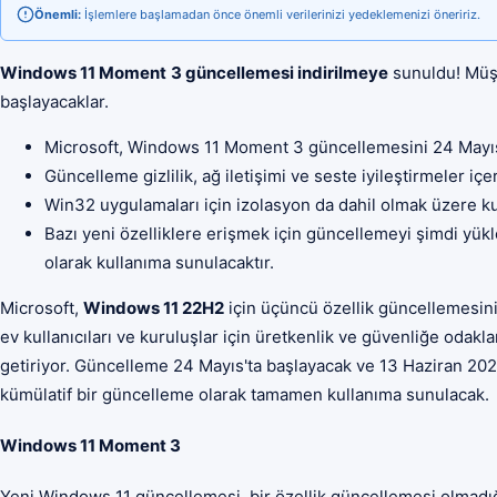
Önemli:
İşlemlere başlamadan önce önemli verilerinizi yedeklemenizi öneririz.
Windows 11 Moment
3 güncellemesi indirilmeye
sunuldu! Müşt
başlayacaklar.
Microsoft, Windows 11 Moment 3 güncellemesini 24 Mayıs'
Güncelleme gizlilik, ağ iletişimi ve seste iyileştirmeler içer
Win32 uygulamaları için izolasyon da dahil olmak üzere kuru
Bazı yeni özelliklere erişmek için güncellemeyi şimdi yük
olarak kullanıma sunulacaktır.
Microsoft,
Windows 11 22H2
için üçüncü özellik güncellemesin
ev kullanıcıları ve kuruluşlar için üretkenlik ve güvenliğe odakla
getiriyor. Güncelleme 24 Mayıs'ta başlayacak ve 13 Haziran 2023
kümülatif bir güncelleme olarak tamamen kullanıma sunulacak.
Windows 11 Moment 3
Yeni Windows 11 güncellemesi, bir özellik güncellemesi olmadığ