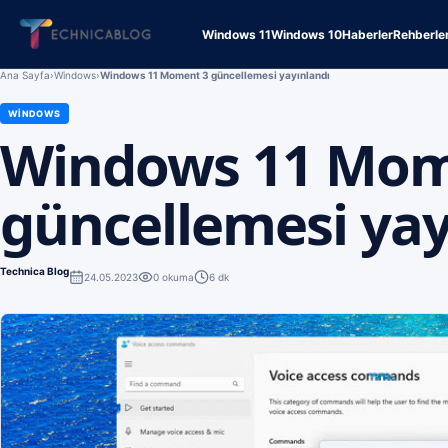
Windows 11
Windows 10
Haberler
Rehberle
Ana Sayfa
›
Windows
›
Windows 11 Moment 3 güncellemesi yayınlandı
WINDOWS
Windows 11 Mom
güncellemesi yay
Technica Blog
24.05.2023
0
okuma
6 dk