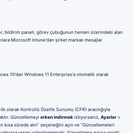
ler, bildirim paneli, görev çubuğunun hemen üzerindeki alan
ılara Microsoft Intune'dan şirket markalı mesajlar
dows 10'dan Windows 11 Enterprise'a otomatik olarak
lk olarak Kontrollü Özellik Sunumu (CFR) aracılığıyla
aktır. Güncellemeyi
erken indirmek
istiyorsanız,
Ayarlar
>
 kısa sürede alın” seçeneğini açın ve “Güncellemeleri
yalnızca resmi iyileştirmelerdir. Güncelleme ayrıca çeşitli