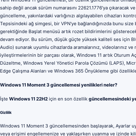
sahip değil ancak sürüm numarasını 22621.1776'ya çıkaracak ve y
güncelleme, yakınlardaki varlığınızı algılayabilen cihazları kontro
Tepsisindeki ağ simgesi, bir VPN'ye bağlandığınızda bunu size bil
gerektiğinde Başlat menüsü artık rozet bildirimlerini gösterecek
devam ediyor. Bu sürüm, düşük güçte yüksek kaliteli ses için B
Audio) sunarak uyumlu cihazlarda aramalarınız, videolarınız ve m
iyileştirmelerinin bir parçası olarak, Windows 11 artık Oturu
Düzeltme, Windows Yerel Yönetici Parola Çözümü (LAPS), Micros
Edge Çalışma Alanları ve Windows 365 Önyükleme gibi özellikl
Windows 11 Moment 3 güncellemesi yenilikleri neler?
İşte
Windows 11 22H2
için en son özellik
güncellemesindeki ye
Gizlilik
Windows 11 Moment 3 güncellemesinden başlayarak, Ayarlar uygu
veya erişimi engellemenize ve yaklaşırken uyanma ve izinde kilit