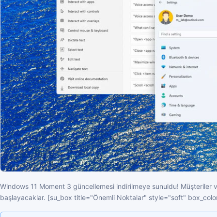
Windows 11 Moment 3 güncellemesi indirilmeye sunuldu! Müşteriler v
başlayacaklar. [su_box title="Önemli Noktalar" style="soft" box_colo