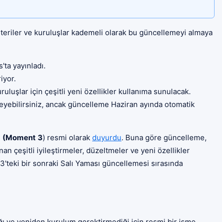
eriler ve kuruluşlar kademeli olarak bu güncellemeyi almaya
ta yayınladı.
iyor.
luşlar için çeşitli yeni özellikler kullanıma sunulacak.
leyebilirsiniz, ancak güncelleme Haziran ayında otomatik
i
(Moment
3
) resmi olarak
duyurdu
. Buna göre güncelleme,
nan çeşitli iyileştirmeler, düzeltmeler ve yeni özellikler
'teki bir sonraki Salı Yaması güncellemesi sırasında
ı ve yeniden kurulum gerektirmediği için resmi bir isme