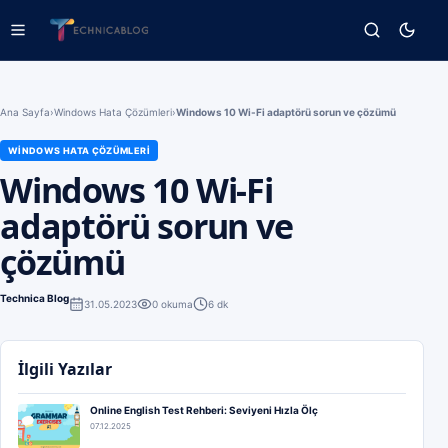
Ana Sayfa
›
Windows Hata Çözümleri
›
Windows 10 Wi-Fi adaptörü sorun ve çözümü
WINDOWS HATA ÇÖZÜMLERI
Windows 10 Wi-Fi
adaptörü sorun ve
çözümü
Technica Blog
31.05.2023
0
okuma
6 dk
İlgili Yazılar
Online English Test Rehberi: Seviyeni Hızla Ölç
07.12.2025