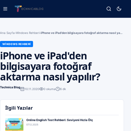
Ana Sayfa
›
Windows Rehberi
›
iPhone ve iPad'den bilgisayara fotoğraf aktarma nasıl yapılır?
WINDOWS REHBERI
iPhone ve iPad'den
bilgisayara fotoğraf
aktarma nasıl yapılır?
Technica Blog
10.11.2020
0
okuma
6 dk
İlgili Yazılar
Online English Test Rehberi: Seviyeni Hızla Ölç
07.12.2025