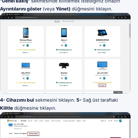
"Genel Bakış"
sekmesinde kilitlemek istediğiniz cihazın
Ayrıntılarını göster
(veya
Yönet)
düğmesini tıklayın.
4- Cihazımı bul
sekmesini tıklayın.
5-
Sağ üst taraftaki
Kilitle
düğmesine tıklayın.