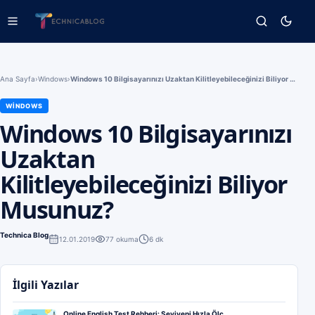
Ana Sayfa
›
Windows
›
Windows 10 Bilgisayarınızı Uzaktan Kilitleyebileceğinizi Biliyor Musunuz?
WINDOWS
Windows 10 Bilgisayarınızı
Uzaktan
Kilitleyebileceğinizi Biliyor
Musunuz?
Technica Blog
12.01.2019
77
okuma
6 dk
İlgili Yazılar
Online English Test Rehberi: Seviyeni Hızla Ölç