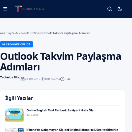
Ana Sayfa
›
Microsoft Office
›
Outlook Takvim Paylaşma Adımları
MICROSOFT OFFICE
Outlook Takvim Paylaşma
Adımları
Technica Blog
24.09.2019
100
okuma
6 dk
İlgili Yazılar
Online English Test Rehberi: Seviyeni Hızla Ölç
07.12.2025
iPhone'da Çalışmayan Kişisel Erişim Noktası'nı Düzeltebilirsiniz