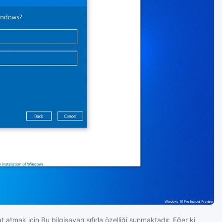
mak için Bu bilgisayarı sıfırla özelliği sunmaktadır. Eğer ki