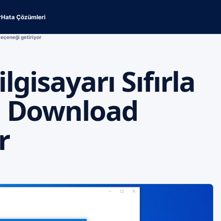
r
Hata Çözümleri
seçeneği getiriyor
gisayarı Sıfırla
ud Download
r