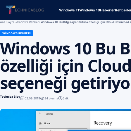
Windows 11
Windows 10
Haberler
Rehberle
Ana Sayfa
›
Windows Rehberi
›
Windows 10 Bu Bilgisayarı Sıfırla özelliği için Cloud Download 
WINDOWS REHBERI
Windows 10 Bu Bil
özelliği için Clo
seçeneği getiriyo
Technica Blog
02.09.2019
94
okuma
6 dk