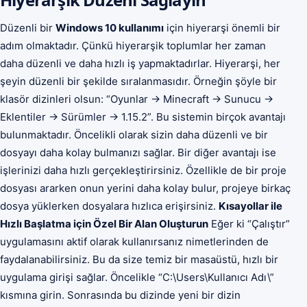
Düzenli bir
Windows 10 kullanımı
için hiyerarşi önemli bir
adım olmaktadır. Çünkü hiyerarşik toplumlar her zaman
daha düzenli ve daha hızlı iş yapmaktadırlar. Hiyerarşi, her
şeyin düzenli bir şekilde sıralanmasıdır. Örneğin şöyle bir
klasör dizinleri olsun: “Oyunlar -> Minecraft -> Sunucu ->
Eklentiler -> Sürümler -> 1.15.2”. Bu sistemin birçok avantajı
bulunmaktadır. Öncelikli olarak sizin daha düzenli ve bir
dosyayı daha kolay bulmanızı sağlar. Bir diğer avantajı ise
işlerinizi daha hızlı gerçekleştirirsiniz. Özellikle de bir proje
dosyası ararken onun yerini daha kolay bulur, projeye birkaç
dosya yüklerken dosyalara hızlıca erişirsiniz.
Kısayollar ile
Hızlı Başlatma için Özel Bir Alan Oluşturun
Eğer ki “Çalıştır”
uygulamasını aktif olarak kullanırsanız nimetlerinden de
faydalanabilirsiniz. Bu da size temiz bir masaüstü, hızlı bir
uygulama girişi sağlar. Öncelikle “C:\Users\Kullanıcı Adı\”
kısmına girin. Sonrasında bu dizinde yeni bir dizin