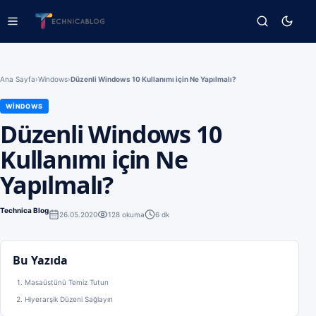
Ana Sayfa
›
Windows
›
Düzenli Windows 10 Kullanımı için Ne Yapılmalı?
WINDOWS
Düzenli Windows 10
Kullanımı için Ne
Yapılmalı?
Technica Blog
26.05.2020
128
okuma
6 dk
Bu Yazıda
Masaüstünü Temiz Tutun
Hiyerarşik Düzeni Sağlayın