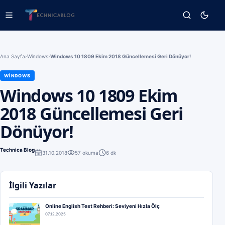
Ana Sayfa
›
Windows
›
Windows 10 1809 Ekim 2018 Güncellemesi Geri Dönüyor!
WINDOWS
Windows 10 1809 Ekim
2018 Güncellemesi Geri
Dönüyor!
Technica Blog
31.10.2018
57
okuma
6 dk
İlgili Yazılar
Online English Test Rehberi: Seviyeni Hızla Ölç
07.12.2025