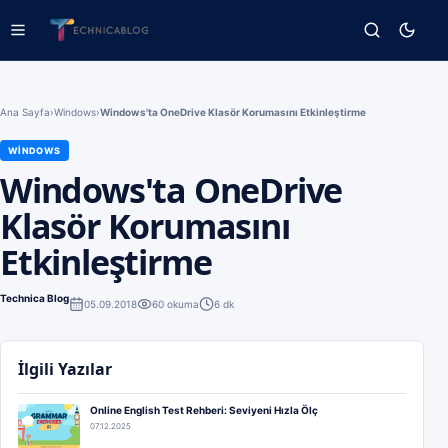
Ana Sayfa
›
Windows
›
Windows'ta OneDrive Klasör Korumasını Etkinleştirme
WINDOWS
Windows'ta OneDrive
Klasör Korumasını
Etkinleştirme
Technica Blog
05.09.2018
60
okuma
6 dk
İlgili Yazılar
Online English Test Rehberi: Seviyeni Hızla Ölç
07.12.2025