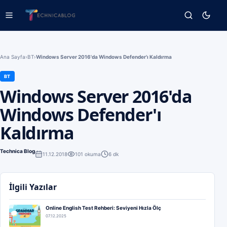
Ana Sayfa
›
BT
›
Windows Server 2016'da Windows Defender'ı Kaldırma
BT
Windows Server 2016'da
Windows Defender'ı
Kaldırma
Technica Blog
11.12.2018
101
okuma
6 dk
İlgili Yazılar
Online English Test Rehberi: Seviyeni Hızla Ölç
07.12.2025