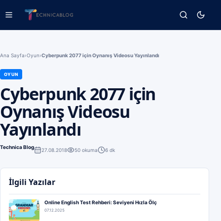
Ana Sayfa
›
Oyun
›
Cyberpunk 2077 için Oynanış Videosu Yayınlandı
OYUN
Cyberpunk 2077 için
Oynanış Videosu
Yayınlandı
Technica Blog
27.08.2018
50
okuma
6 dk
İlgili Yazılar
Online English Test Rehberi: Seviyeni Hızla Ölç
07.12.2025