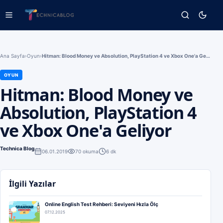
Ana Sayfa
›
Oyun
›
Hitman: Blood Money ve Absolution, PlayStation 4 ve Xbox One'a Geliyor
OYUN
Hitman: Blood Money ve
Absolution, PlayStation 4
ve Xbox One'a Geliyor
Technica Blog
06.01.2019
70
okuma
6 dk
İlgili Yazılar
Online English Test Rehberi: Seviyeni Hızla Ölç
07.12.2025