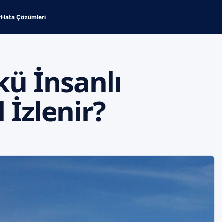
r
Hata Çözümleri
ü İnsanlı
 İzlenir?