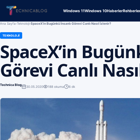
Windows 11
Windows 10
Haberler
Rehberle
Ana Sayfa
›
Teknoloji
›
SpaceX’in Bugünkü İnsanlı Görevi Canlı Nasıl İzlenir?
TEKNOLOJI
SpaceX’in Bugünk
Görevi Canlı Nasıl
Technica Blog
30.05.2020
188
okuma
6 dk