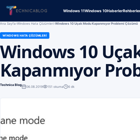
Windows 11
Windows 10
Haberler
Rehberle
Ana Sayfa
›
Windows Hata Çözümleri
›
Windows 10 Uçak Modu Kapanmıyor Problemi Çözümü
WINDOWS HATA ÇÖZÜMLERI
Windows 10 Uça
Kapanmıyor Pro
Technica Blog
06.08.2019
151
okuma
6 dk