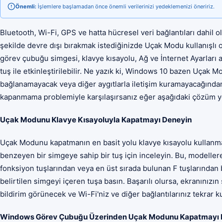
Önemli:
İşlemlere başlamadan önce önemli verilerinizi yedeklemenizi öneririz.
Bluetooth, Wi-Fi, GPS ve hatta hücresel veri bağlantıları dahil ol
şekilde devre dışı bırakmak istediğinizde Uçak Modu kullanışlı ola
görev çubuğu simgesi, klavye kısayolu, Ağ ve İnternet Ayarları a
tuş ile etkinleştirilebilir. Ne yazık ki, Windows 10 bazen Uçak Mo
bağlanamayacak veya diğer aygıtlarla iletişim kuramayacağından
kapanmama problemiyle karşılaşırsanız eğer aşağıdaki çözüm yol
Uçak Modunu Klavye Kısayoluyla Kapatmayı Deneyin
Uçak Modunu kapatmanın en basit yolu klavye kısayolu kullanmakt
benzeyen bir simgeye sahip bir tuş için inceleyin. Bu, modellere
fonksiyon tuşlarından veya en üst sırada bulunan F tuşlarından bi
belirtilen simgeyi içeren tuşa basın. Başarılı olursa, ekranınız
bildirim görünecek ve Wi-Fi'niz ve diğer bağlantılarınız tekrar ku
Windows Görev Çubuğu Üzerinden Uçak Modunu Kapatmayı 