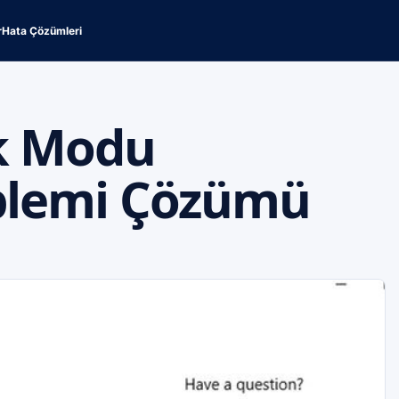
r
Hata Çözümleri
k Modu
blemi Çözümü