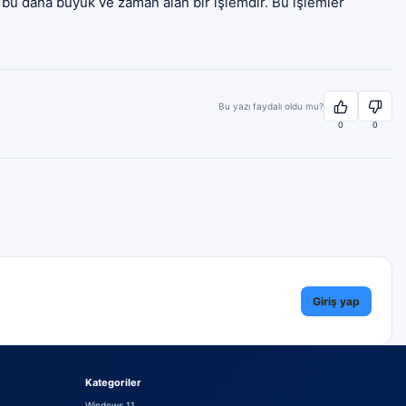
k bu daha büyük ve zaman alan bir işlemdir. Bu işlemler
Bu yazı faydalı oldu mu?
0
0
Giriş yap
Kategoriler
Windows 11