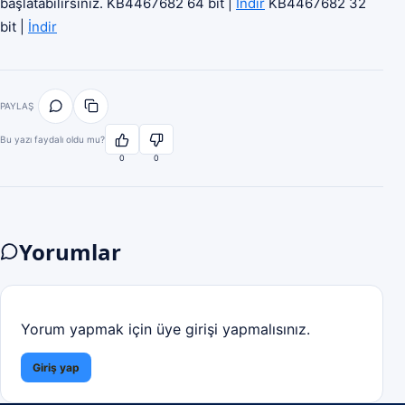
başlatabilirsiniz. KB4467682 64 bit |
İndir
KB4467682 32
bit |
İndir
PAYLAŞ
Bu yazı faydalı oldu mu?
0
0
Yorumlar
Yorum yapmak için üye girişi yapmalısınız.
Giriş yap