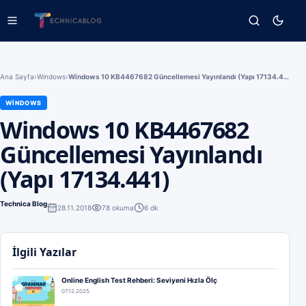
Ana Sayfa
›
Windows
›
Windows 10 KB4467682 Güncellemesi Yayınlandı (Yapı 17134.441)
WINDOWS
Windows 10 KB4467682
Güncellemesi Yayınlandı
(Yapı 17134.441)
Technica Blog
28.11.2018
78
okuma
6 dk
İlgili Yazılar
Online English Test Rehberi: Seviyeni Hızla Ölç
07.12.2025