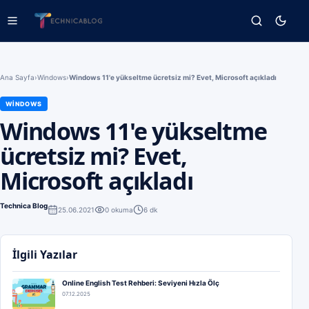
Ana Sayfa
›
Windows
›
Windows 11'e yükseltme ücretsiz mi? Evet, Microsoft açıkladı
WINDOWS
Windows 11'e yükseltme
ücretsiz mi? Evet,
Microsoft açıkladı
Technica Blog
25.06.2021
0
okuma
6 dk
İlgili Yazılar
Online English Test Rehberi: Seviyeni Hızla Ölç
07.12.2025