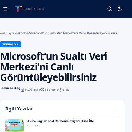
Ana Sayfa
›
Teknoloji
›
Microsoft’un Sualtı Veri Merkezi'ni Canlı Görüntüleyebilirsiniz
TEKNOLOJI
Microsoft’un Sualtı Veri
Merkezi'ni Canlı
Görüntüleyebilirsiniz
Technica Blog
10.08.2018
53
okuma
6 dk
İlgili Yazılar
Online English Test Rehberi: Seviyeni Hızla Ölç
07.12.2025