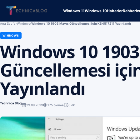
Windows 11
Windows 10
Haberler
Rehberle
Ana Sayfa
›
Windows
›
Windows 10 1903 Mayıs Güncellemesi için KB4517211 Yayınlandı
WINDOWS
Windows 10 1903
Güncellemesi içi
Yayınlandı
Technica Blog
29.09.2019
175
okuma
6 dk