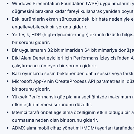
Windows Presentation Foundation (WPF) uygulamalarını yeni
düğmesini bırakana kadar fareyi kullanarak yeniden boyutl
Eski sürümlerin ekran sürücüsündeki bir hata nedeniyle es
engelleyebilecek bir sorunu giderir.
Yerleşik, HDR (high-dynamic-range) ekranlı dizüstü bilgi
bir sorunu giderir.
Bir uygulamanın 32 bit mimariden 64 bit mimariye dönüştürü
Etki Alanı Denetleyicileri için Performans İzleyicisi'nden 
çalıştırmanızı önleyen bir sorunu giderir.
Bazı oyunlarda sesin beklenenden daha sessiz veya farklı 
Microsoft App-V'nin CreateProcess API parametresini düz
bir sorunu giderir.
Yüksek Performanslı güç planını seçtiğinizde maksimum m
etkinleştirilmemesi sorununu düzeltir.
İstemci tarafı önbelleğe alma özelliğinin etkin olduğu bir
durmasına neden olan bir sorunu giderir.
ADMX alımı mobil cihaz yönetimi (MDM) ayarları tarafından y