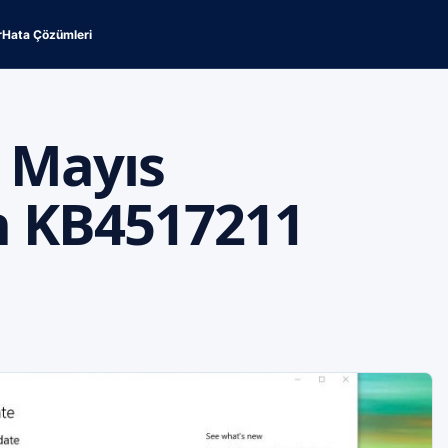
r
Hata Çözümleri
 Mayıs
n KB4517211