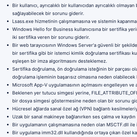
Bir kullanıcı, ayrıcalıklı bir kullanıcıdan ayrıcalıklı olmay
sağlayabilecek bir sorunu giderir.
Lsass.exe hizmetinin çalışmamasına ve sistemin kapanmas
Windows Hello for Business kullanıcısına bir sertifika yeri
iki sertifika veren bir sorunu giderir.
Bir web tarayıcısının Windows Server'a güvenli bir şekild
bir sertifika gibi bir istemci kimlik doğrulama sertifikası k
eşleşen bir imza algoritmasını desteklemez.
Sertifika doğrulama, ön doğrulama isteğinin bir parçası ol
doğrulama işleminin başarısız olmasına neden olabilecek b
Microsoft App-V uygulamasının açılmasını engelleyen ve ağ
Beklenen yer tutucu simgesi yerine, FILE_ATTRIBUTE_OFFL
bir dosya simgesi göstermesine neden olan bir sorunu gid
Hücresel ağlarda sanal özel ağ (VPN) bağlantı kesilmeleriyle
Uzak bir sanal makineye bağlanırken ses çalma ve kaydın b
Bir uygulamanın çalışmamasına neden olan MSCTF.dll ile ilg
Bir uygulama imm32.dll kullandığında ortaya çıkan özel karak