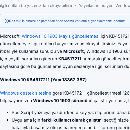
ilgili notları bu yazımızdan okuyabilirsiniz. Yayınlanan bu yeni Wind
Önemli:
İşlemlere başlamadan önce önemli verilerinizi yedeklemenizi öneririz.
Microsoft,
Windows 10 1903 Mayıs güncellemesi
için KB4517211
güncellemeyle ilgili notları bu yazımızdan okuyabilirsiniz. Ya
itibariyle kullanıma sunuldu ve
Microsoft,
Windows 10 1903 sü
için çeşitli sorunları gideren
KB4517211
numaralı güncelleştirme
sayfasına göre bu güncelleme oyun sesleriyle ilgili sorunları düz
Windows 10 KB4517211 (Yapı 18362.387)
Windows destek sitesine
göre KB4517211 güncelleştirmesi "26 E
bilgisayarınızda
Windows 10 1903 sürümü
nü çalıştırıyorsanız,
PostScript yazıcıya yazdırırken dikey yazı tiplerinin daha
Uygulama için
farklı kullanıcı olarak çalıştır
'ı seçtiğinizd
hatasıyla başarısız olmasına neden olan bir sorunu giderir