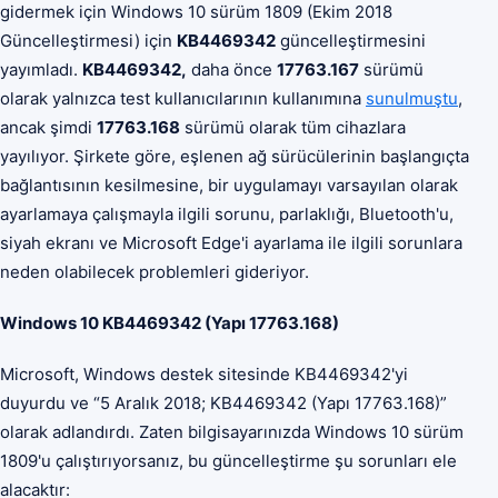
gidermek için Windows 10 sürüm 1809 (Ekim 2018
Güncelleştirmesi) için
KB4469342
güncelleştirmesini
yayımladı.
KB4469342,
daha önce
17763.167
sürümü
olarak yalnızca test kullanıcılarının kullanımına
sunulmuştu
,
ancak şimdi
17763.168
sürümü olarak tüm cihazlara
yayılıyor. Şirkete göre, eşlenen ağ sürücülerinin başlangıçta
bağlantısının kesilmesine, bir uygulamayı varsayılan olarak
ayarlamaya çalışmayla ilgili sorunu, parlaklığı, Bluetooth'u,
siyah ekranı ve Microsoft Edge'i ayarlama ile ilgili sorunlara
neden olabilecek problemleri gideriyor.
Windows 10 KB4469342 (Yapı 17763.168)
Microsoft, Windows destek sitesinde KB4469342'yi
duyurdu ve “5 Aralık 2018; KB4469342 (Yapı 17763.168)”
olarak adlandırdı. Zaten bilgisayarınızda Windows 10 sürüm
1809'u çalıştırıyorsanız, bu güncelleştirme şu sorunları ele
alacaktır: