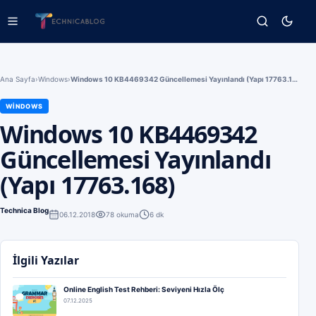
Ana Sayfa
›
Windows
›
Windows 10 KB4469342 Güncellemesi Yayınlandı (Yapı 17763.168)
WINDOWS
Windows 10 KB4469342
Güncellemesi Yayınlandı
(Yapı 17763.168)
Technica Blog
06.12.2018
78
okuma
6 dk
İlgili Yazılar
Online English Test Rehberi: Seviyeni Hızla Ölç
07.12.2025