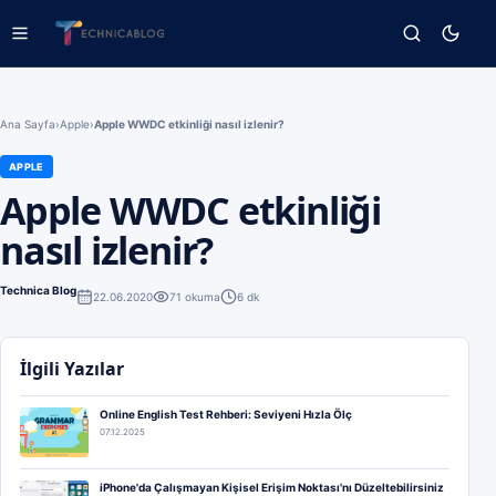
Ana Sayfa
›
Apple
›
Apple WWDC etkinliği nasıl izlenir?
APPLE
Apple WWDC etkinliği
nasıl izlenir?
Technica Blog
22.06.2020
71
okuma
6 dk
İlgili Yazılar
Online English Test Rehberi: Seviyeni Hızla Ölç
07.12.2025
iPhone'da Çalışmayan Kişisel Erişim Noktası'nı Düzeltebilirsiniz