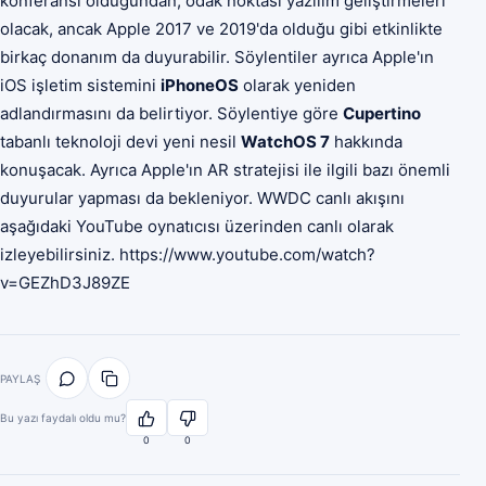
konferansı olduğundan, odak noktası yazılım geliştirmeleri
olacak, ancak Apple 2017 ve 2019'da olduğu gibi etkinlikte
birkaç donanım da duyurabilir. Söylentiler ayrıca Apple'ın
iOS işletim sistemini
iPhoneOS
olarak yeniden
adlandırmasını da belirtiyor. Söylentiye göre
Cupertino
tabanlı teknoloji devi yeni nesil
WatchOS 7
hakkında
konuşacak. Ayrıca Apple'ın AR stratejisi ile ilgili bazı önemli
duyurular yapması da bekleniyor. WWDC canlı akışını
aşağıdaki YouTube oynatıcısı üzerinden canlı olarak
izleyebilirsiniz. https://www.youtube.com/watch?
v=GEZhD3J89ZE
PAYLAŞ
Bu yazı faydalı oldu mu?
0
0