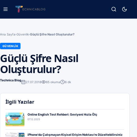
Ana Sayfa
›
Güvenlik
›
Güçlü Şifre Nasıl Oluşturulur?
GÜVENLIK
Güçlü Şifre Nasıl
Oluşturulur?
Technica Blog
27.07.2018
65
okuma
6 dk
İlgili Yazılar
Online English Test Rehberi: Seviyeni Hızla Ölç
07.12.2025
iPhone'da Çalışmayan Kişisel Erişim Noktası'nı Düzeltebilirsiniz