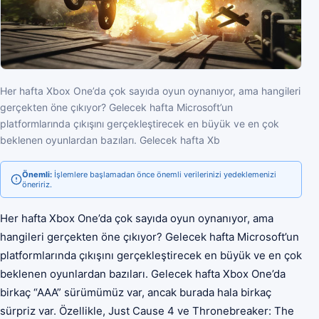
Her hafta Xbox One’da çok sayıda oyun oynanıyor, ama hangileri
gerçekten öne çıkıyor? Gelecek hafta Microsoft’un
platformlarında çıkışını gerçekleştirecek en büyük ve en çok
beklenen oyunlardan bazıları. Gelecek hafta Xb
Önemli:
İşlemlere başlamadan önce önemli verilerinizi yedeklemenizi
öneririz.
Her hafta Xbox One’da çok sayıda oyun oynanıyor, ama
hangileri gerçekten öne çıkıyor? Gelecek hafta Microsoft’un
platformlarında çıkışını gerçekleştirecek en büyük ve en çok
beklenen oyunlardan bazıları. Gelecek hafta Xbox One’da
birkaç “AAA” sürümümüz var, ancak burada hala birkaç
sürpriz var. Özellikle, Just Cause 4 ve Thronebreaker: The