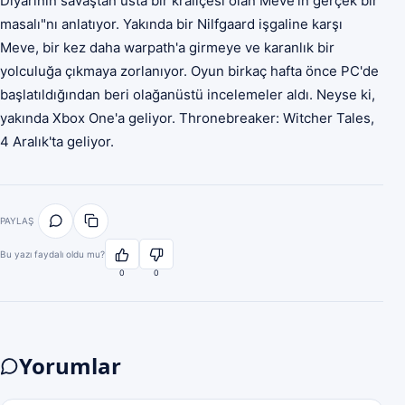
Diyarının savaştan usta bir kraliçesi olan Meve'in gerçek bir
masalı"nı anlatıyor. Yakında bir Nilfgaard işgaline karşı
Meve, bir kez daha warpath'a girmeye ve karanlık bir
yolculuğa çıkmaya zorlanıyor. Oyun birkaç hafta önce PC'de
başlatıldığından beri olağanüstü incelemeler aldı. Neyse ki,
yakında Xbox One'a geliyor. Thronebreaker: Witcher Tales,
4 Aralık'ta geliyor.
PAYLAŞ
Bu yazı faydalı oldu mu?
0
0
Yorumlar