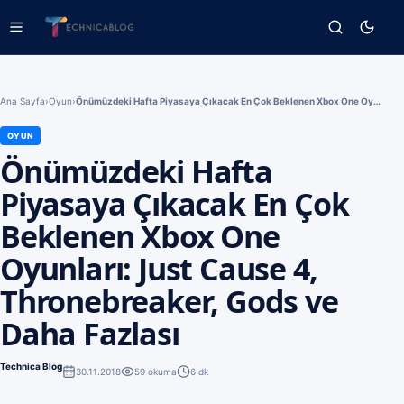
Ana Sayfa
›
Oyun
›
Önümüzdeki Hafta Piyasaya Çıkacak En Çok Beklenen Xbox One Oyunları: Just Cause 4, Thronebreaker, Gods ve Daha Fazlası
OYUN
Önümüzdeki Hafta
Piyasaya Çıkacak En Çok
Beklenen Xbox One
Oyunları: Just Cause 4,
Thronebreaker, Gods ve
Daha Fazlası
Technica Blog
30.11.2018
59
okuma
6 dk