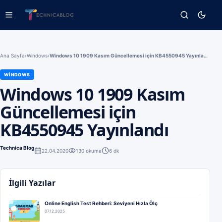
Ana Sayfa
›
Windows
›
Windows 10 1909 Kasım Güncellemesi için KB4550945 Yayınlandı
WINDOWS
Windows 10 1909 Kasım
Güncellemesi için
KB4550945 Yayınlandı
Technica Blog
22.04.2020
130
okuma
6 dk
İlgili Yazılar
Online English Test Rehberi: Seviyeni Hızla Ölç
07.12.2025