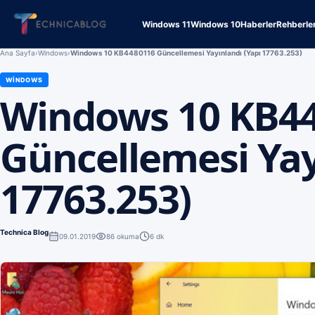
Windows 11
Windows 10
Haberler
Rehberle
Ana Sayfa
›
Windows
›
Windows 10 KB4480116 Güncellemesi Yayınlandı (Yapı 17763.253)
WINDOWS
Windows 10 KB4
Güncellemesi Yay
17763.253)
Technica Blog
09.01.2019
86
okuma
6 dk