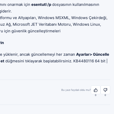
anını onarmak için
esentutl /p
dosyasının kullanılmasının
iderir.
atformu ve Altyapıları, Windows MSXML, Windows Çekirdeği,
z Ağ, Microsoft JET Veritabanı Motoru, Windows Linux,
 için güvenlik güncelleştirmeleri
in
r ve yüklenir, ancak güncellemeyi her zaman
Ayarlar> Güncelle
 et
düğmesini tıklayarak başlatabilirsiniz. KB4480116 64 bit |
Bu yazı faydalı oldu mu?
0
0