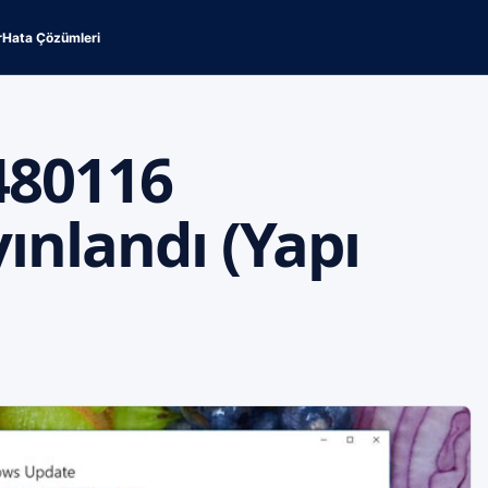
r
Hata Çözümleri
480116
ınlandı (Yapı