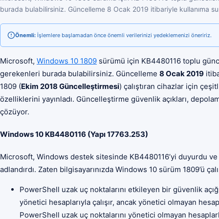
burada bulabilirsiniz. Güncelleme 8 Ocak 2019 itibariyle kullanıma s
Önemli:
İşlemlere başlamadan önce önemli verilerinizi yedeklemenizi öneririz.
Microsoft,
Windows 10 1809
sürümü için KB4480116 toplu günce
gerekenleri burada bulabilirsiniz. Güncelleme
8 Ocak 2019
itib
1809 (
Ekim 2018 Güncelleştirmesi
) çalıştıran cihazlar için çeşi
özelliklerini yayınladı. Güncelleştirme güvenlik açıkları, depola
çözüyor.
Windows 10 KB4480116 (Yapı 17763.253)
Microsoft, Windows destek sitesinde KB4480116’yi duyurdu ve
adlandırdı. Zaten bilgisayarınızda Windows 10 sürüm 1809’ü çalış
PowerShell uzak uç noktalarını etkileyen bir güvenlik açığ
yönetici hesaplarıyla çalışır, ancak yönetici olmayan hesap
PowerShell uzak uç noktalarını yönetici olmayan hesaplarl