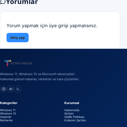
Yorumlar
Yorum yapmak için üye girişi yapmalısınız.
Giriş yap
Windows 11, Windows 10 ve Microsoft teknolojileri
hakkında güncel haberler, rehberler ve hata çözümleri.
Kategoriler
Kurumsal
Windows 11
Hakkımızda
Windows 10
İletişim
Haberler
Gizlilik Politikası
Rehberler
Kullanım Şartları