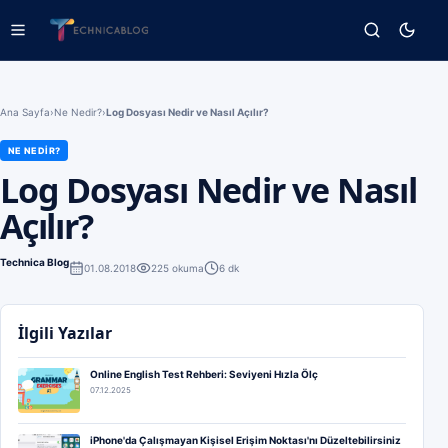
Ana Sayfa
›
Ne Nedir?
›
Log Dosyası Nedir ve Nasıl Açılır?
NE NEDIR?
Log Dosyası Nedir ve Nasıl
Açılır?
Technica Blog
01.08.2018
225
okuma
6 dk
İlgili Yazılar
Online English Test Rehberi: Seviyeni Hızla Ölç
07.12.2025
iPhone'da Çalışmayan Kişisel Erişim Noktası'nı Düzeltebilirsiniz