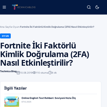
Ana Sayfa
›
Oyun
›
Fortnite İki Faktörlü Kimlik Doğrulama (2FA) Nasıl Etkinleştirilir?
OYUN
Fortnite İki Faktörlü
Kimlik Doğrulama (2FA)
Nasıl Etkinleştirilir?
Technica Blog
10.08.2019
110
okuma
6 dk
İlgili Yazılar
Online English Test Rehberi: Seviyeni Hızla Ölç
07.12.2025