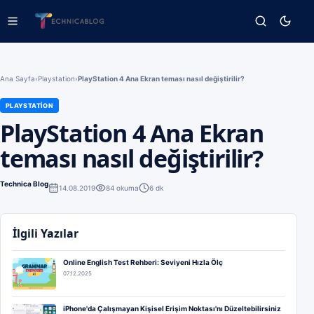
Ana Sayfa
›
Playstation
›
PlayStation 4 Ana Ekran teması nasıl değiştirilir?
PLAYSTATION
PlayStation 4 Ana Ekran
teması nasıl değiştirilir?
Technica Blog
14.08.2019
84
okuma
6 dk
İlgili Yazılar
Online English Test Rehberi: Seviyeni Hızla Ölç
07.12.2025
iPhone'da Çalışmayan Kişisel Erişim Noktası'nı Düzeltebilirsiniz