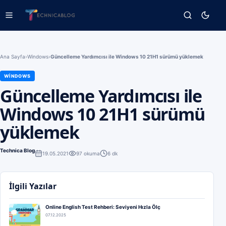
Ana Sayfa
›
Windows
›
Güncelleme Yardımcısı ile Windows 10 21H1 sürümü yüklemek
WINDOWS
Güncelleme Yardımcısı ile
Windows 10 21H1 sürümü
yüklemek
Technica Blog
19.05.2021
97
okuma
6 dk
İlgili Yazılar
Online English Test Rehberi: Seviyeni Hızla Ölç
07.12.2025