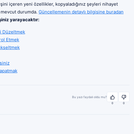
şini içeren yeni özellikler, kopyaladığınız şeyleri nihayet
lik mevcut durumda.
Güncellemenin detaylı bilgisine buradan
şiniz yarayacaktır:
i Düzeltmek
rol Etmek
ükseltmek
siniz
Kapatmak
Bu yazı faydalı oldu mu?
0
0