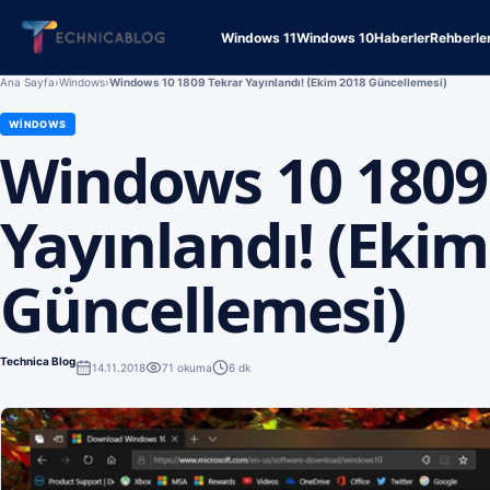
Windows 11
Windows 10
Haberler
Rehberle
Ana Sayfa
›
Windows
›
Windows 10 1809 Tekrar Yayınlandı! (Ekim 2018 Güncellemesi)
WINDOWS
Windows 10 1809
Yayınlandı! (Ekim
Güncellemesi)
Technica Blog
14.11.2018
71
okuma
6 dk