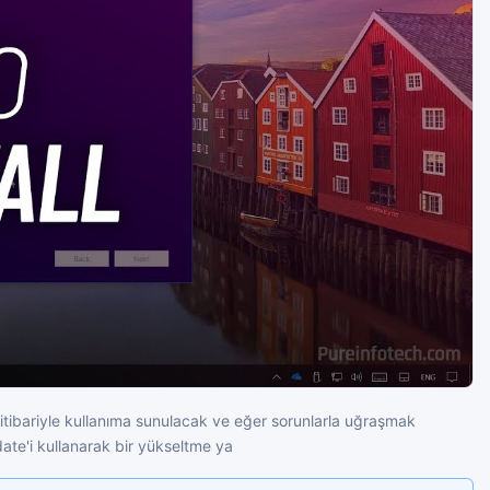
ibariyle kullanıma sunulacak ve eğer sorunlarla uğraşmak
te'i kullanarak bir yükseltme ya