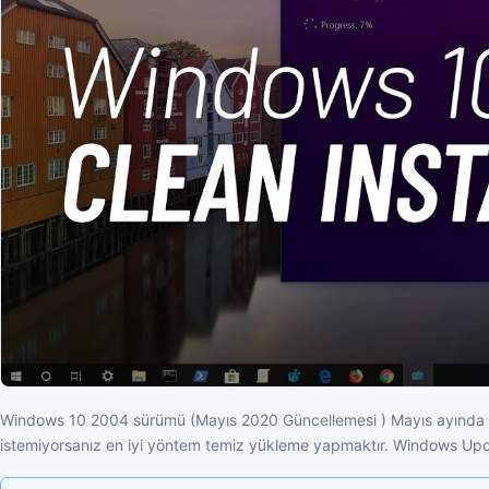
Windows 10 2004 sürümü (Mayıs 2020 Güncellemesi ) Mayıs ayında it
istemiyorsanız en iyi yöntem temiz yükleme yapmaktır. Windows Upda