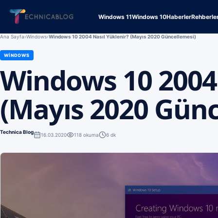
Windows 11
Windows 10
Haberler
Rehberle
Ana Sayfa
›
Windows
›
Windows 10 2004 Nasıl Yüklenir? (Mayıs 2020 Güncellemesi)
WINDOWS
Windows 10 2004 
(Mayıs 2020 Günc
Technica Blog
16.03.2020
118
okuma
6 dk