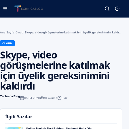
Ana Sayfa
›
Cloud
›
Skype, video görüşmelerine katılmak için üyelik gereksinimini kaldırdı
CLOUD
Skype, video
görüşmelerine katılmak
için üyelik gereksinimini
kaldırdı
Technica Blog
05.04.2020
91
okuma
6 dk
İlgili Yazılar
Online English Test Rehberi: Seviyeni Hızla Ölç