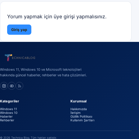
Yorum yapmak için üye girişi yapmalısınız.
Giriş yap
Windows 11, Windows 10 ve Microsoft teknolojileri
hakkında güncel haberler, rehberler ve hata çözümleri.
Kategoriler
Kurumsal
Windows 11
Hakkımızda
Windows 10
İletişim
Haberler
Gizlilik Politikası
Rehberler
Kullanım Şartları
©
2026
Technica Blog. Tüm hakları saklıdır.