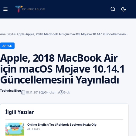
Ana Sayfa
›
Apple
›
Apple, 2018 MacBook Air için macOS Mojave 10.14.1 Güncellemesini Yayınladı
APPLE
Apple, 2018 MacBook Air
için macOS Mojave 10.14.1
Güncellemesini Yayınladı
Technica Blog
10.11.2018
54
okuma
6 dk
İlgili Yazılar
Online English Test Rehberi: Seviyeni Hızla Ölç
07.12.2025