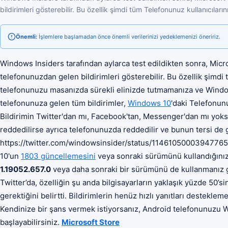
bildirimleri gösterebilir. Bu özellik şimdi tüm Telefonunuz kullanıcıların
Önemli:
İşlemlere başlamadan önce önemli verilerinizi yedeklemenizi öneririz.
Windows Insiders tarafından aylarca test edildikten sonra, Mic
telefonunuzdan gelen bildirimleri gösterebilir. Bu özellik şimdi 
telefonunuzu masanızda sürekli elinizde tutmamanıza ve Window
telefonunuza gelen tüm bildirimler,
Windows 10
'daki Telefonun
Bildirimin Twitter'dan mı, Facebook'tan, Messenger'dan mı yoks
reddedilirse ayrıca telefonunuzda reddedilir ve bunun tersi de g
https://twitter.com/windowsinsider/status/114610500039477657
10'un
1803 güncellemesini
veya sonraki sürümünü kullandığını
1.19052.657.0
veya daha sonraki bir sürümünü de kullanmanız
Twitter’da, özelliğin şu anda bilgisayarların yaklaşık yüzde 50’s
gerektiğini belirtti. Bildirimlerin henüz hızlı yanıtları destekle
Kendinize bir şans vermek istiyorsanız, Android telefonunuzu
başlayabilirsiniz.
Microsoft Store