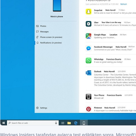
Windows Insiders tarafından aylarca test edildikten sonra, Microsof