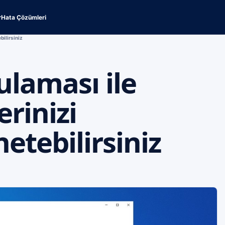
r
Hata Çözümleri
bilirsiniz
laması ile
erinizi
etebilirsiniz