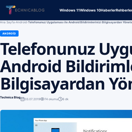
Windows 11
Windows 10
Haberler
Rehberle
Ana Sayfa
›
Android
›
Telefonunuz Uygulaması ile Android Bildirimlerinizi Bilgisayardan Yönete
ANDROID
Telefonunuz Uygu
Android Bildiriml
Bilgisayardan Yön
Technica Blog
03.07.2019
74
okuma
6 dk